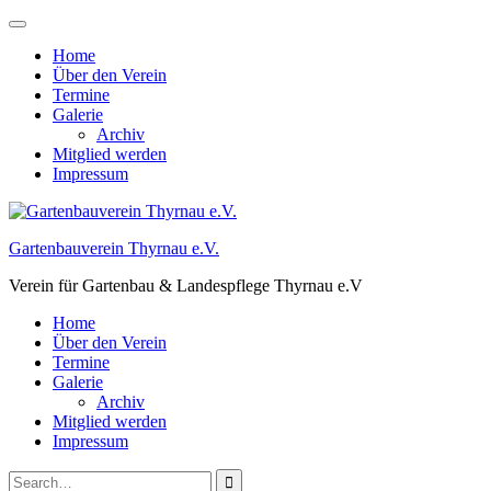
Skip
to
Home
content
Über den Verein
Termine
Galerie
Archiv
Mitglied werden
Impressum
Gartenbauverein Thyrnau e.V.
Verein für Gartenbau & Landespflege Thyrnau e.V
Home
Über den Verein
Termine
Galerie
Archiv
Mitglied werden
Impressum
Search
Close
Search