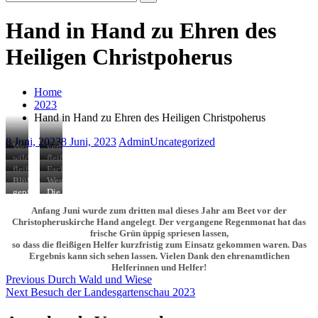
Search
for:
Hand in Hand zu Ehren des
Heiligen Christpoherus
Home
2023
Hand in Hand zu Ehren des Heiligen Christpoherus
8 Juni, 2023
8 Juni, 2023
Admin
Uncategorized
Weg
verblühte
zur
Akelei
wilde
fleißige
Kirche
vorher…
Böschung
Helfer
fleißige
Fachgespräche
vorher…
vorher…
Hände
Blühtenpracht
Weg
nachher
zur
gepflegter
Die
Kirche
Erholungsort
starke
Anfang Juni wurde zum dritten mal dieses Jahr am Beet vor der
nachher
Truppe
Christopheruskirche Hand angelegt
.
Der vergangene Regenmonat hat das
vom
frische Grün üppig spriesen lassen,
Obst-
so dass die fleißigen Helfer kurzfristig zum Einsatz gekommen waren. Das
und
Ergebnis kann sich sehen lassen. Vielen Dank den ehrenamtlichen
Gartenbauverein:
Helferinnen und Helfer!
Ute,
Beitragsnavigation
Previous
Hans,
Previous
Durch Wald und Wiese
Helga,
Next
post:
Next
Besuch der Landesgartenschau 2023
Konrad
post:
(hinten)