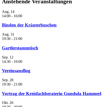
Anstehende Veranstaltungen
Roswitha,
Elisabeth,
Monika
Aug.
14
und
Michaela
14:00
-
16:00
(vorne).
Binden der Kräuterbuschen
Aug.
31
19:30
-
21:00
Gartlerstammtisch
Sep.
12
14:30
-
16:00
Vereinsausflug
Sep.
28
19:30
-
21:00
Vortrag der Kreisfachberaterin Gundula Hammerl
Okt.
26
18:30
-
20:00