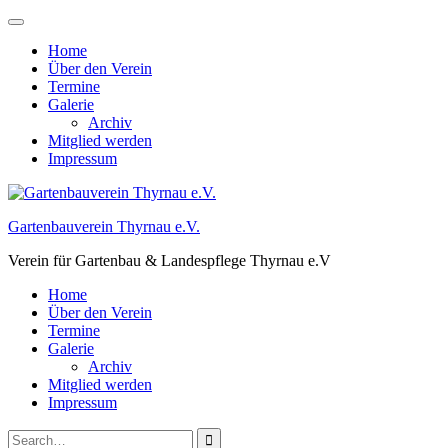
Skip
to
Home
content
Über den Verein
Termine
Galerie
Archiv
Mitglied werden
Impressum
Gartenbauverein Thyrnau e.V.
Verein für Gartenbau & Landespflege Thyrnau e.V
Home
Über den Verein
Termine
Galerie
Archiv
Mitglied werden
Impressum
Search
Close
Search