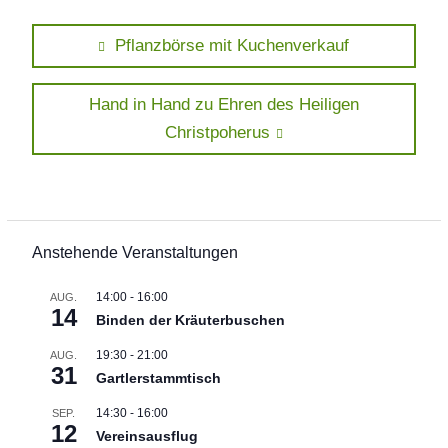
Beitragsnavigation
Previous
Pflanzbörse mit Kuchenverkauf
post:
Next
Hand in Hand zu Ehren des Heiligen
post:
Christpoherus
Anstehende Veranstaltungen
14:00
-
16:00
AUG.
14
Binden der Kräuterbuschen
19:30
-
21:00
AUG.
31
Gartlerstammtisch
14:30
-
16:00
SEP.
12
Vereinsausflug