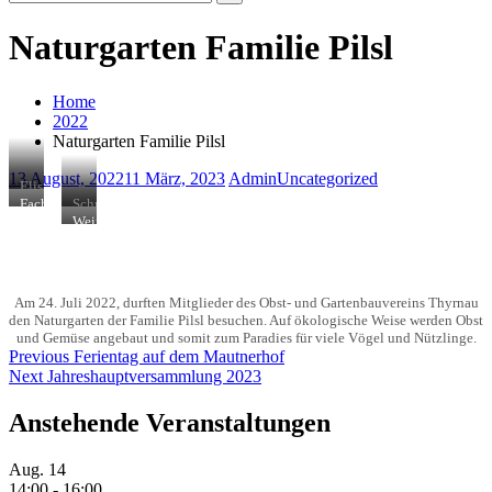
Search
for:
Naturgarten Familie Pilsl
Home
2022
Naturgarten Familie Pilsl
13 August, 2022
11 März, 2023
Admin
Uncategorized
Elisabeth
und
Fachsimpeln
Schneckenfreier
Konrad
mit
Garten
Wein
Pilsl
1.
und
in
Vorsitzenden
Tomaten
ihrem
Monika
in
Heidelbeermeer
Mautner
Hülle
Am 24. Juli 2022, durften Mitglieder des Obst- und Gartenbauvereins Thyrnau
und
den Naturgarten der Familie Pilsl besuchen. Auf ökologische Weise werden Obst
Fülle
und Gemüse angebaut und somit zum Paradies für viele Vögel und Nützlinge.
Beitragsnavigation
Previous
Previous
Ferientag auf dem Mautnerhof
Next
post:
Next
Jahreshauptversammlung 2023
post:
Anstehende Veranstaltungen
Aug.
14
14:00
-
16:00