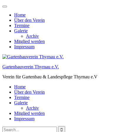
Skip
to
Home
content
Über den Verein
Termine
Galerie
Archiv
Mitglied werden
Impressum
Gartenbauverein Thyrnau e.V.
Verein für Gartenbau & Landespflege Thyrnau e.V
Home
Über den Verein
Termine
Galerie
Archiv
Mitglied werden
Impressum
Search
Close
Search