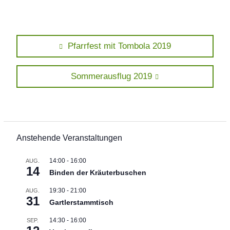
Beitragsnavigation
Previous
Pfarrfest mit Tombola 2019
post:
Next
Sommerausflug 2019
post:
Anstehende Veranstaltungen
14:00
-
16:00
AUG.
14
Binden der Kräuterbuschen
19:30
-
21:00
AUG.
31
Gartlerstammtisch
14:30
-
16:00
SEP.