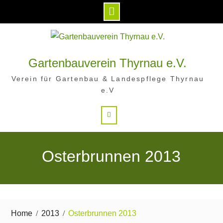
Skip
to
content
Gartenbauverein Thyrnau e.V.
Verein für Gartenbau & Landespflege Thyrnau
e.V
Search
Osterbrunnen 2013
Home
2013
Osterbrunnen 2013