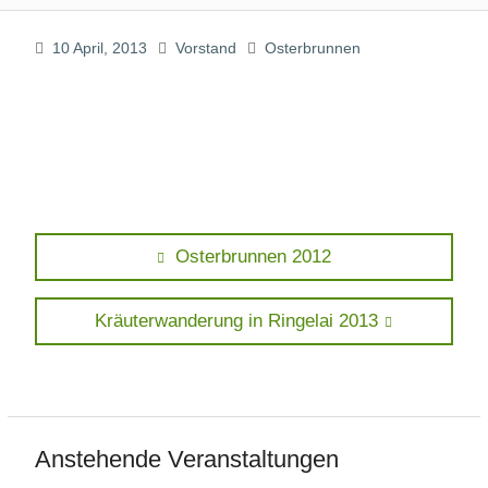
10 April, 2013
Vorstand
Osterbrunnen
Beitragsnavigation
Previous
Osterbrunnen 2012
post:
Next
Kräuterwanderung in Ringelai 2013
post:
Anstehende Veranstaltungen