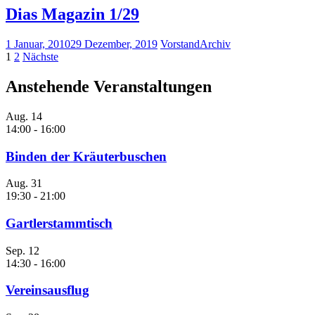
Dias Magazin 1/29
1 Januar, 2010
29 Dezember, 2019
Vorstand
Archiv
Seitennummerierung
1
2
Nächste
der
Anstehende Veranstaltungen
Beiträge
Aug.
14
14:00
-
16:00
Binden der Kräuterbuschen
Aug.
31
19:30
-
21:00
Gartlerstammtisch
Sep.
12
14:30
-
16:00
Vereinsausflug