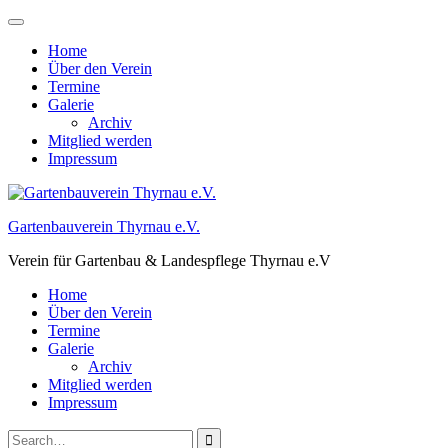
Skip
to
Home
content
Über den Verein
Termine
Galerie
Archiv
Mitglied werden
Impressum
Gartenbauverein Thyrnau e.V.
Verein für Gartenbau & Landespflege Thyrnau e.V
Home
Über den Verein
Termine
Galerie
Archiv
Mitglied werden
Impressum
Search
Close
Search